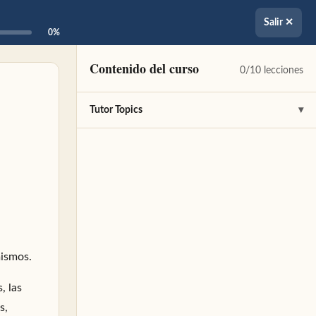
Salir ✕
0%
Contenido del curso
0/10 lecciones
Tutor Topics
▾
Introducción al control mental
✎
Tendencias mentales negativas
✎
Superar las tendencias mentales negativas
✎
Las cualidades de la mente
✎
mismos.
Ondas cerebrales
✎
, las
s,
El desarrollo de la memoria
✎