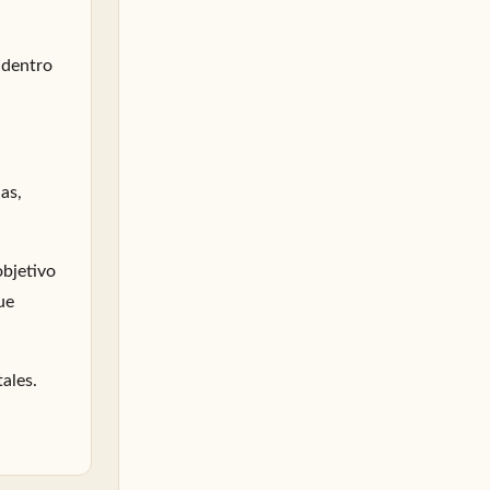
Imaginar y visualizar
✎
 dentro
Meditar sin evadir
✎
Técnicas para el desarrollo del control mental
✎
as,
Grabaciones de la formación
✎
objetivo
ue
ales.