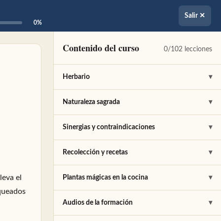
Salir ✕
0%
Contenido del curso
0/102 lecciones
Herbario
▾
Albahaca
✎
Naturaleza sagrada
▾
Alcanfor
✎
Aceites sagrados
✎
Sinergias y contraindicaciones
▾
Aloe
✎
Paracelso
✎
Cualidades
✎
Recolección y recetas
▾
Árbol del Té
✎
Plantas más sagradas para Paracelso
✎
Afrodisíacos
✎
Recolección
✎
leva el
Plantas mágicas en la cocina
▾
oqueados
Artemisa
✎
El Alma
✎
Fertilidad
✎
Un paseo por el monte
✎
Cereales
✎
Audios de la formación
▾
Azafrán
✎
Almas Gemelas
✎
Efecto hormonal
✎