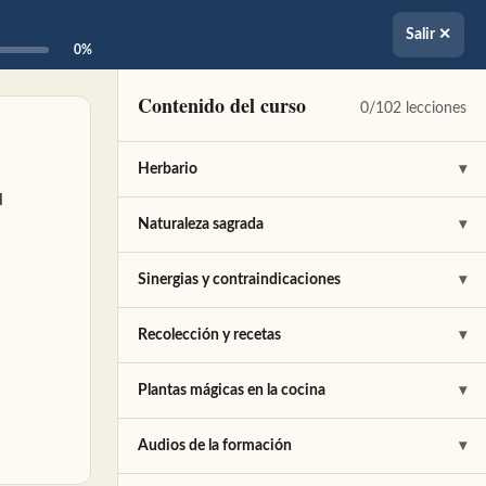
Salir ✕
0%
Contenido del curso
0/102 lecciones
Herbario
▾
l
Albahaca
✎
Naturaleza sagrada
▾
Alcanfor
✎
Aceites sagrados
✎
Sinergias y contraindicaciones
▾
Aloe
✎
Paracelso
✎
Cualidades
✎
Recolección y recetas
▾
Árbol del Té
✎
Plantas más sagradas para Paracelso
✎
Afrodisíacos
✎
Recolección
✎
Plantas mágicas en la cocina
▾
Artemisa
✎
El Alma
✎
Fertilidad
✎
Un paseo por el monte
✎
Cereales
✎
Audios de la formación
▾
Azafrán
✎
Almas Gemelas
✎
Efecto hormonal
✎