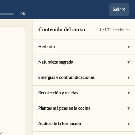
Salir ✕
0%
Contenido del curso
0/102 lecciones
Herbario
▾
Albahaca
✎
Naturaleza sagrada
▾
Alcanfor
✎
Aceites sagrados
✎
Sinergias y contraindicaciones
▾
Aloe
✎
Paracelso
✎
Cualidades
✎
Recolección y recetas
▾
Árbol del Té
✎
Plantas más sagradas para Paracelso
✎
Afrodisíacos
✎
Recolección
✎
Plantas mágicas en la cocina
▾
Artemisa
✎
El Alma
✎
Fertilidad
✎
Un paseo por el monte
✎
Cereales
✎
Audios de la formación
▾
ia
Azafrán
✎
Almas Gemelas
✎
Efecto hormonal
✎