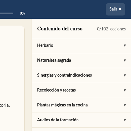
Salir ✕
0%
Contenido del curso
0/102 lecciones
Herbario
▾
Albahaca
✎
Naturaleza sagrada
▾
Alcanfor
✎
Aceites sagrados
✎
Sinergias y contraindicaciones
▾
Aloe
✎
Paracelso
✎
Cualidades
✎
Recolección y recetas
▾
Árbol del Té
✎
Plantas más sagradas para Paracelso
✎
Afrodisíacos
✎
Recolección
✎
oria,
Plantas mágicas en la cocina
▾
Artemisa
✎
El Alma
✎
Fertilidad
✎
Un paseo por el monte
✎
Cereales
✎
Audios de la formación
▾
Azafrán
✎
Almas Gemelas
✎
Efecto hormonal
✎