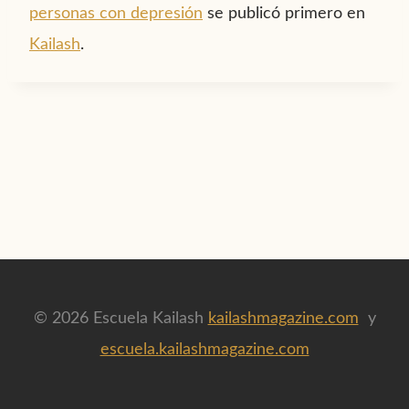
personas con depresión
se publicó primero en
Kailash
.
© 2026 Escuela Kailash
kailashmagazine.com
y
escuela.kailashmagazine.com