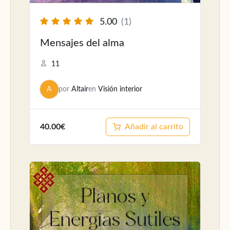
5.00
(1)
Mensajes del alma
11
A
por
Altair
en
Visión interior
40.00€
Añadir al carrito