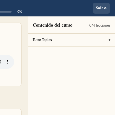
Salir ✕
0%
Contenido del curso
0/4 lecciones
Tutor Topics
▾
Charla Formación Mensajes de Luz
✎
Grabaciones Formación Mensajes de Luz
✎
Ceremonia Canales energéticos, Sabiduría y
✎
Conexión
Ceremonia limpieza de canales
✎