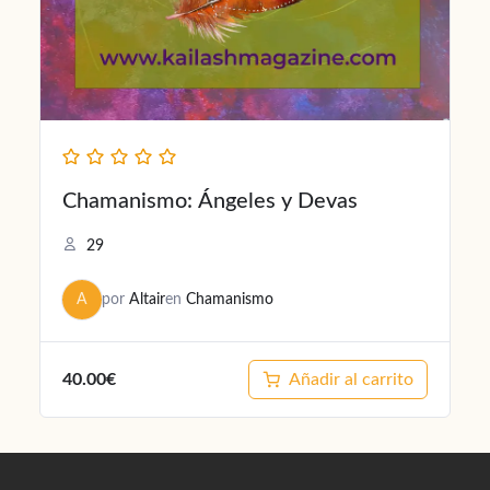
Chamanismo: Ángeles y Devas
29
A
por
Altair
en
Chamanismo
40.00€
Añadir al carrito