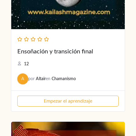
Ensoñación y transición final
12
A
por
Altair
en
Chamanismo
Empezar el aprendizaje