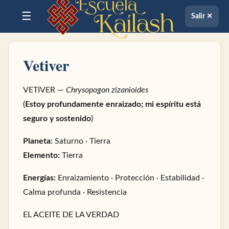
☰
Salir ✕
Vetiver
VETIVER —
Chrysopogon zizanioides
(
Estoy profundamente enraizado; mi espíritu está
seguro y sostenido
)
Planeta:
Saturno · Tierra
Elemento:
Tierra
Energías:
Enraizamiento · Protección · Estabilidad ·
Calma profunda · Resistencia
EL ACEITE DE LA VERDAD