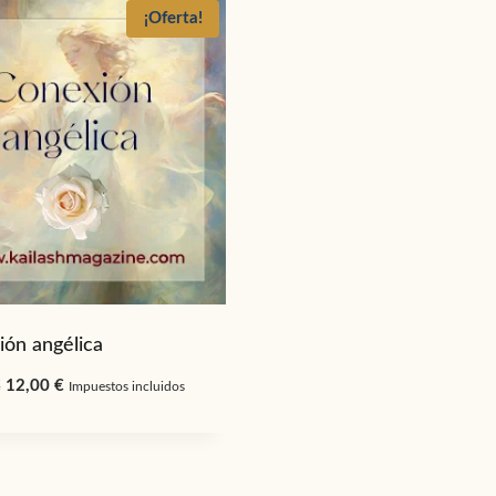
¡Oferta!
ón angélica
El
El
€
12,00
€
Impuestos incluidos
precio
precio
original
actual
era:
es: