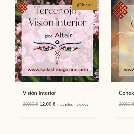
¡Oferta!
Visión Interior
Conexi
El
El
20,00
€
12,00
€
20,00
Impuestos incluidos
precio
precio
original
actual
era:
es: