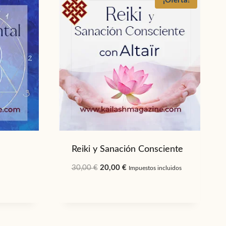
¡Oferta!
Reiki y Sanación Consciente
El
El
30,00
€
20,00
€
Impuestos incluidos
precio
precio
original
actual
era:
es:
30,00 €.
20,00 €.