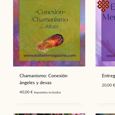
alto
a
bajo
Chamanismo: Conexión
Entre
ángeles y devas
20,00
40,00
€
Impuestos incluidos